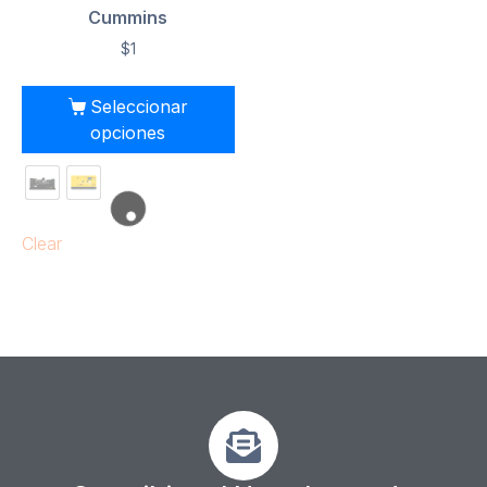
Cummins
$
1
Seleccionar
opciones
Clear