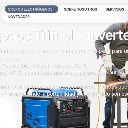
GRUPOS ELECTRÓGENOS
SOBRE NOSOTROS
SERVICIOS
NOVEDADES
nos Trifuel + Invert
eñados con
cabina insonorizada apta intemperie
para u
eriores.
, Gas Natural o Gas Envasado (GLP)
.
ica (ATS)
, permitiendo que el equipo arranque automá
able para proteger equipos electrónicos, mientras que
 trabajos donde la portabilidad y el bajo ruido son es