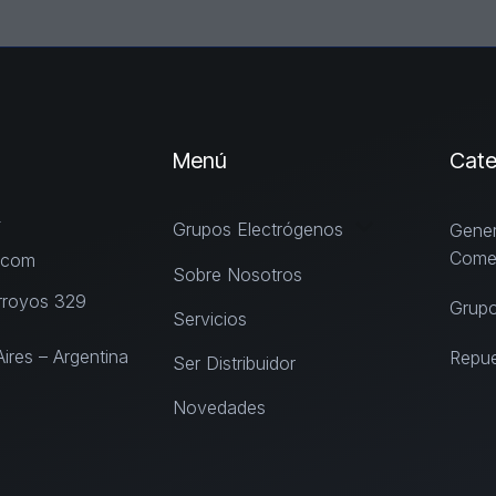
Menú
Cate
4
Grupos Electrógenos
Gener
Comer
.com
Sobre Nosotros
rroyos 329
Grupo
Servicios
res – Argentina
Repue
Ser Distribuidor
Novedades