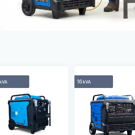
16
kVA
kVA