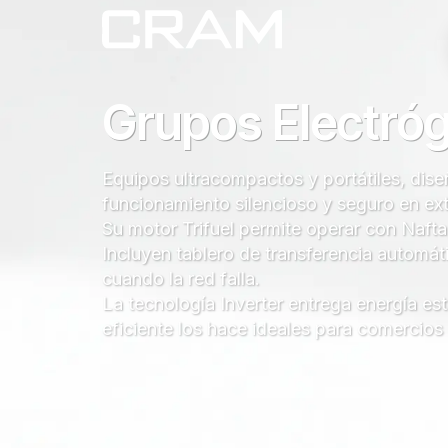
Grupos Electróge
Equipos
ultracompactos y portátiles
, dis
funcionamiento silencioso y seguro en ext
Su motor
Trifuel
permite operar con
Nafta
Incluyen
tablero de transferencia automát
cuando la red falla.
La
tecnología Inverter
entrega energía est
eficiente los hace ideales para
comercios y