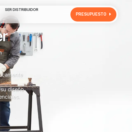
SER DISTRIBUIDOR
PRESUPUESTO
er
n
ticamente
 su diseño
enciales
.